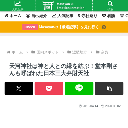
Masayanの「感情」が動いたその「瞬間」を綴るブログ
人気記事
検索
ホーム
自己紹介
人気記事
寺社巡り
看護
G
Masayanの【厳選記事】を見に行く
Check
ホーム
国内スポット
近畿地方
奈良
天河神社は神と人との縁を結ぶ！堂本剛さ
んも呼ばれた日本三大弁財天社
2015.04.14
2020.08.02