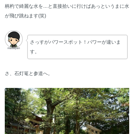
柄杓で綺麗な水を…と直接拾いに行けばあっというまに水
が飛び跳ねます(笑)
さっすがパワースポット！パワーが違いま
masayan
す。
さ、石灯篭と参道へ。