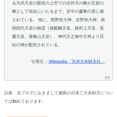
る天武天皇の眼前の上空での吉祥天の舞が五節の
舞として現在にいたるまで、宮中の慶事の度に催
されている。 他に、熊野坐大神、吉野坐大神、南
朝四代天皇の御霊（後醍醐天皇、後村上天皇、長
慶天皇、後亀山天皇）、神代天之御中主神より百
柱の神が配祀されている。
引用元：
Wikipedia「天河大弁財天社」
以前、当ブログにおきまして厳島の日本三大弁財天につい
ては触れております。