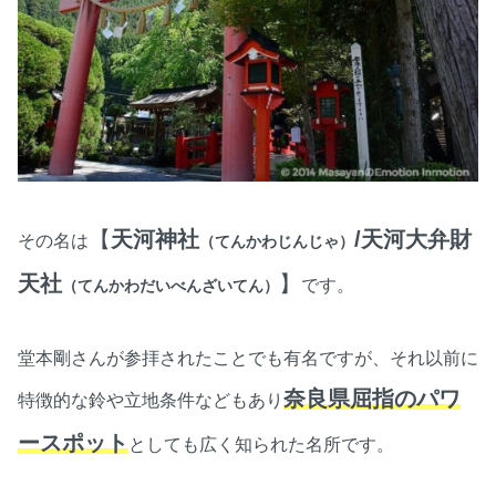
【
天河神社
/天河大弁財
その名は
（てんかわじんじゃ）
天社
】
です。
（てんかわだいべんざいてん）
堂本剛さんが参拝されたことでも有名ですが、それ以前に
奈良県屈指のパワ
特徴的な鈴や立地条件などもあり
ースポット
としても広く知られた名所です。