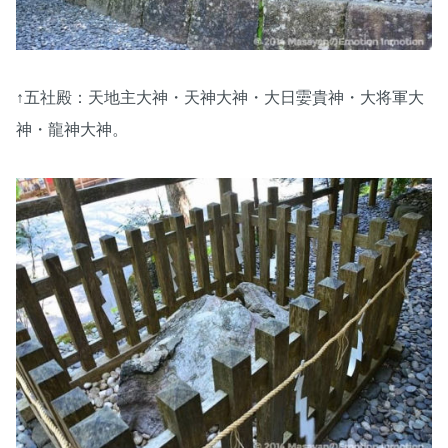
↑五社殿：天地主大神・天神大神・大日孁貴神・大将軍大
神・龍神大神。