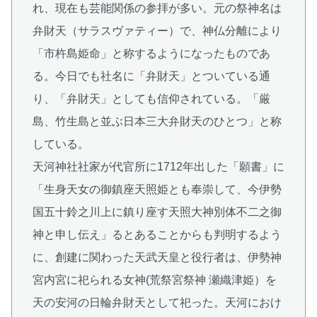
れ、現在も芸能関係の参拝が多い。元の祭神名は
弁財天（サラスヴァティー）で、神仏分離により
「市杵島姫命」と称するようになったものであ
る。今日でも社名に「弁財天」とついている通
り、「弁財天」としても信仰されている。「厳
島、竹生島と並ぶ日本三大弁財天のひとつ」と称
している。
天河神社社家が代官所に1712年出した「願書」に
「生身天女の御鎮座天照姫とも奉崇して、今伊勢
国五十鈴之川上に鎮り座す天照大神別体不二之御
神と申し伝え」るとあることからも判明するよう
に、創建に関わった天武天皇と役行者は、伊勢神
宮内宮に祀られる女神(荒祭宮祭神 瀬織津姫）を
天の安河の日輪弁財天として祀った。天河におけ