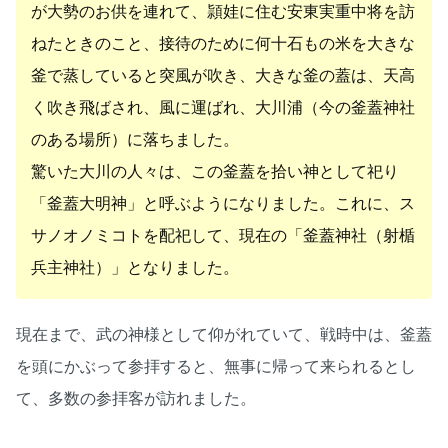
が大勢のお供を連れて、頴娃に住む安東実重中将を訪
ねたときのこと、接待のために何十石もの米を大きな
釜で蒸していると突風が吹き、大きな釜の蓋は、天高
く吹き飛ばされ、風に運ばれ、大川浦（今の釜蓋神社
のある場所）に落ちました。
驚いた大川の人々は、この釜蓋を拾い神として祀り
「釜蓋大明神」と呼ぶようになりました。これに、ス
サノオノミコトを配祀して、現在の「釜蓋神社（射楯
兵主神社）」となりました。
現在まで、武の神様として仰がれていて、戦時中は、釜蓋
を頭にかぶって参拝すると、無事に帰って来られるとし
て、多数の参拝客が訪れました。