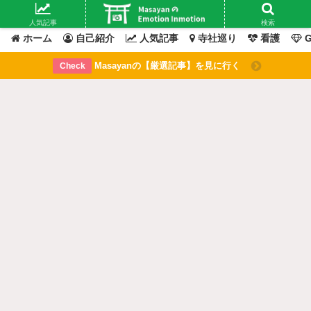
Masayanの「感情」が動いたその「瞬間」を綴るブログ
人気記事
検索
ホーム
自己紹介
人気記事
寺社巡り
看護
G
Masayanの【厳選記事】を見に行く
Check