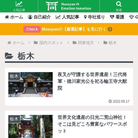
Masayanの「感情」が動いたその「瞬間」を綴るブログ
人気記事
検索
ホーム
自己紹介
人気記事
寺社巡り
看護
G
Masayanの【厳選記事】を見に行く
Check
ホーム
国内スポット
関東地方
栃木
栃木
夜叉が守護する世界遺産！三代将
栃木
軍・徳川家光公を祀る輪王寺大猷
院
2022.09.17
世界文化遺産の日光二荒山神社！
栃木
そこは見どころ豊富なパワースポ
ット