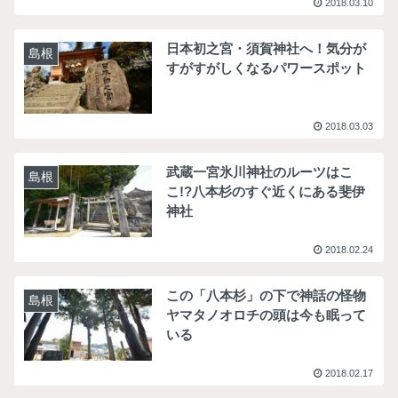
2018.03.10
日本初之宮・須賀神社へ！気分が
島根
すがすがしくなるパワースポット
2018.03.03
武蔵一宮氷川神社のルーツはこ
島根
こ!?八本杉のすぐ近くにある斐伊
神社
2018.02.24
この「八本杉」の下で神話の怪物
島根
ヤマタノオロチの頭は今も眠って
いる
2018.02.17