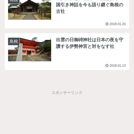
国引き神話を今も語り継ぐ島根の
古社
2018.01.20
出雲の日御碕神社は日本の夜を守
島根
護する伊勢神宮と対をなす社
2018.01.13
スポンサーリンク