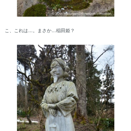
こ、これは…。まさか…稲田姫？