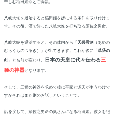
苦しむ稲田姫命とご両親。
八岐大蛇を退治すると稲田姫を嫁にする条件を取り付けま
す。その後、酒で酔った八岐大蛇を打ち取る須佐之男命。
八岐大蛇を退治すると、その体内から「
天叢雲
剣（あめの
むらくものつるぎ）」が出てきます。これが後に「
草薙の
日本の天皇に代々伝わる
三
剣
」と名前が変わり、
種の神器
となります。
そして、三種の神器を求めて後に平家と源氏が争うわけで
すがそれはまた別のお話しということで。
話を戻して、須佐之男命の奥さんになる稲田姫。彼女を祀