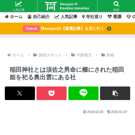
Masayanの「感情」が動いたその「瞬間」を綴るブログ
人気記事
検索
ホーム
自己紹介
人気記事
寺社巡り
看護
G
Masayanの【厳選記事】を見に行く
Check
ホーム
国内スポット
中国地方
島根
稲田神社とは須佐之男命に櫛にされた稲田
姫を祀る奥出雲にある社
2018.02.03
2020.01.07