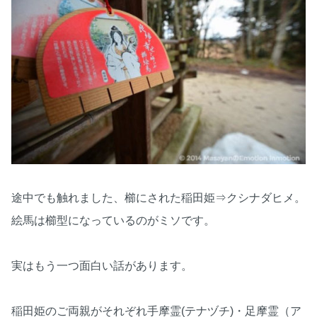
途中でも触れました、櫛にされた稲田姫⇒クシナダヒメ。
絵馬は櫛型になっているのがミソです。
実はもう一つ面白い話があります。
稲田姫のご両親がそれぞれ手摩霊(テナヅチ)・足摩霊（ア