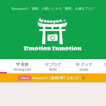
Masayanの「感情」が動いたその「瞬間」を綴るブログ
り
看護
ブログ
グッズ
Nursing Care
BLOG
Goods
Masayanの【厳選記事】を見に行く
Check