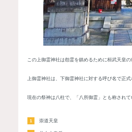
この上御霊神社は怨霊を鎮めるために桓武天皇の
上御霊神社は、下御霊神社に対する呼び名で正式
現在の祭神は八柱で、「八所御霊」とも称されて
崇道天皇