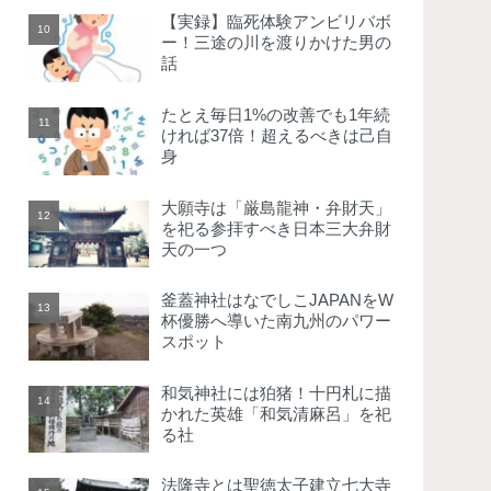
【実録】臨死体験アンビリバボ
ー！三途の川を渡りかけた男の
話
たとえ毎日1%の改善でも1年続
ければ37倍！超えるべきは己自
身
大願寺は「厳島龍神・弁財天」
を祀る参拝すべき日本三大弁財
天の一つ
釜蓋神社はなでしこJAPANをW
杯優勝へ導いた南九州のパワー
スポット
和気神社には狛猪！十円札に描
かれた英雄「和気清麻呂」を祀
る社
法隆寺とは聖徳太子建立七大寺