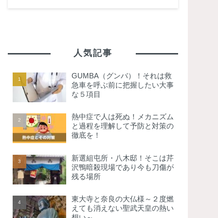
人気記事
GUMBA（グンバ）！それは救
急車を呼ぶ前に把握したい大事
な５項目
熱中症で人は死ぬ！メカニズム
と過程を理解して予防と対策の
徹底を！
新選組屯所・八木邸！そこは芹
沢鴨暗殺現場であり今も刀傷が
残る場所
東大寺と奈良の大仏様～２度燃
えても消えない聖武天皇の熱い
想い～