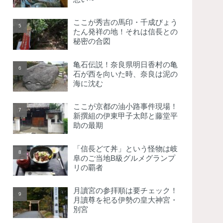
ここが秀吉の馬印・千成びょう
たん発祥の地！それは信長との
秘密の合図
亀石伝説！奈良県明日香村の亀
石が西を向いた時、奈良は泥の
海に沈む
ここが京都の油小路事件現場！
新撰組の伊東甲子太郎と藤堂平
助の最期
「信長どて丼」という怪物は岐
阜のご当地B級グルメグランプ
リの覇者
月讀宮の参拝順は要チェック！
月讀尊を祀る伊勢の皇大神宮・
別宮