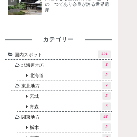
の一つであり奈良が誇る世界遺
産
カテゴリー
国内スポット
321
北海道地方
3
北海道
3
東北地方
7
宮城
2
青森
5
関東地方
58
栃木
3