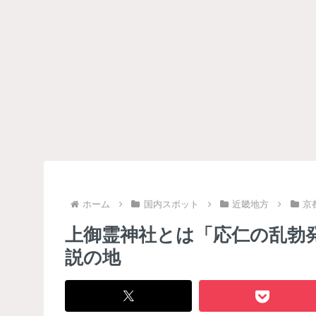
ホーム
国内スポット
近畿地方
京
上御霊神社とは「応仁の乱勃
説の地