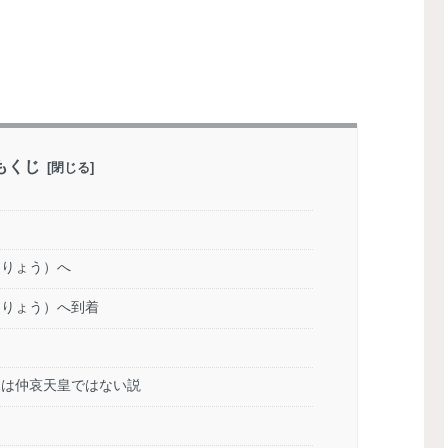
もくじ
うりょう）へ
うりょう）へ到着
親は仲哀天皇ではない説