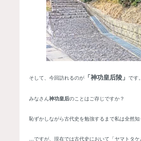
「
神功皇后陵
」
そして、今回訪れるのが
です
みなさん
神功皇后
のことはご存じですか？
恥ずかしながら古代史を勉強するまで私は全然知
…ですが、現在では古代史において「ヤマトタケ