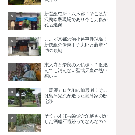
新選組屯所・八木邸！そこは芹
沢鴨暗殺現場であり今も刀傷が
残る場所
ここが京都の油小路事件現場！
新撰組の伊東甲子太郎と藤堂平
助の最期
東大寺と奈良の大仏様～２度燃
えても消えない聖武天皇の熱い
想い～
「篤姫」ロケ地の仙巌園！そこ
は島津光久が造った島津家の邸
宅跡
そういえば写楽保介が解き明か
した酒船石遺跡ってなんなの？