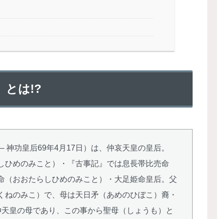
とは!?
– 神功皇后69年4月17日）は、仲哀天皇の皇后。
しひめのみこと）・『古事記』では息長帯比売命
命（おおたらしひめのみこと）・大足姫命皇后。父
くねのみこ）で、母は天日矛（あめのひぼこ）裔・
神天皇の母であり、この事から聖母（しょうも）と