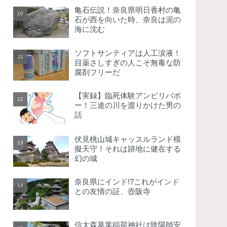
亀石伝説！奈良県明日香村の亀
石が西を向いた時、奈良は泥の
海に沈む
ソフトサンティアは人工涙液！
目薬さしすぎの人こそ無毒な防
腐剤フリーだ
【実録】臨死体験アンビリバボ
ー！三途の川を渡りかけた男の
話
伏見桃山城キャッスルランド模
擬天守！それは跡地に健在する
幻の城
奈良県にインド!?これがインド
との友情の証、壺阪寺
信太森葛葉稲荷神社は陰陽師安