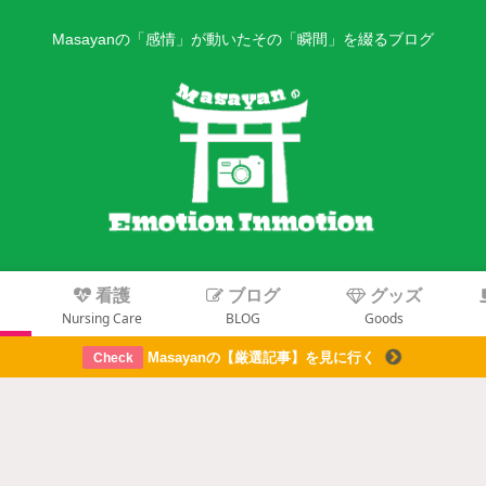
Masayanの「感情」が動いたその「瞬間」を綴るブログ
り
看護
ブログ
グッズ
Nursing Care
BLOG
Goods
Masayanの【厳選記事】を見に行く
Check