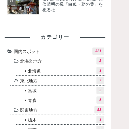
倍晴明の母「白狐・葛の葉」を
祀る社
カテゴリー
国内スポット
321
北海道地方
3
北海道
3
東北地方
7
宮城
2
青森
5
関東地方
58
栃木
3