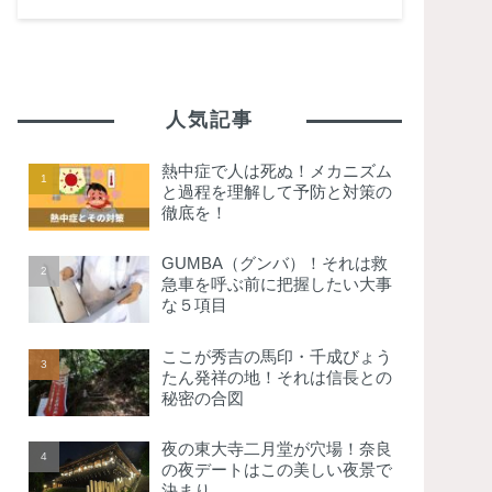
人気記事
熱中症で人は死ぬ！メカニズム
と過程を理解して予防と対策の
徹底を！
GUMBA（グンバ）！それは救
急車を呼ぶ前に把握したい大事
な５項目
ここが秀吉の馬印・千成びょう
たん発祥の地！それは信長との
秘密の合図
夜の東大寺二月堂が穴場！奈良
の夜デートはこの美しい夜景で
決まり