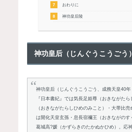
おわりに
神功皇后陵
神功皇后（じんぐうこうごう）
神功皇后（じんぐうこうごう、成務天皇40年 
『日本書紀』では気長足姫尊（おきながたら
（おきながたらしひめのみこと）・大帯比売
は開化天皇玄孫・息長宿禰王（おきながのす
葛城高?媛（かずらきのたかぬかひめ）。応