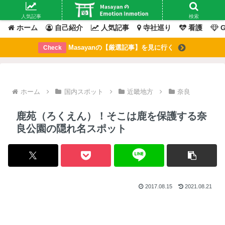
Masayanの「感情」が動いたその「瞬間」を綴るブログ
人気記事
検索
ホーム
自己紹介
人気記事
寺社巡り
看護
G
Masayanの【厳選記事】を見に行く
Check
ホーム
国内スポット
近畿地方
奈良
鹿苑（ろくえん）！そこは鹿を保護する奈
良公園の隠れ名スポット
2017.08.15
2021.08.21