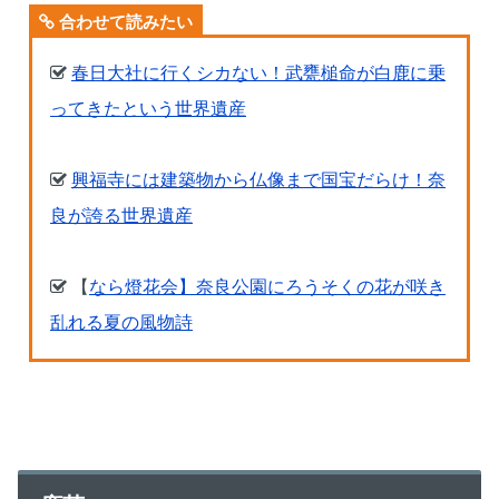
合わせて読みたい
春日大社に行くシカない！武甕槌命が白鹿に乗
ってきたという世界遺産
興福寺には建築物から仏像まで国宝だらけ！奈
良が誇る世界遺産
【
なら燈花会】奈良公園にろうそくの花が咲き
乱れる夏の風物詩