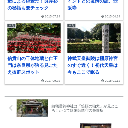
造による絶景だ！良弁杉
インドとの友情の証、壺
の秘話も要チェック
阪寺
2015.07.14
2015.04.24
奈良
奈良
信貴山の千体地蔵と仁王
神武天皇御陵は橿原神宮
門は奈良県が誇る見ごた
のすぐ近く！初代天皇は
え抜群スポット
今もここで眠る
2017.09.02
2015.01.12
鎮宅霊符神社は「笑顔の狛犬」が見どこ
ろ！かつて陰陽師鎮守の祭壇所