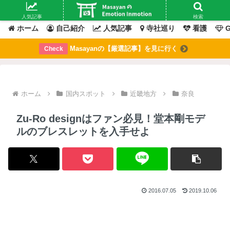
Masayanの「感情」が動いたその「瞬間」を綴るブログ
人気記事
検索
ホーム
自己紹介
人気記事
寺社巡り
看護
G
Masayanの【厳選記事】を見に行く
Check
ホーム
国内スポット
近畿地方
奈良
Zu-Ro designはファン必見！堂本剛モデ
ルのブレスレットを入手せよ
2016.07.05
2019.10.06