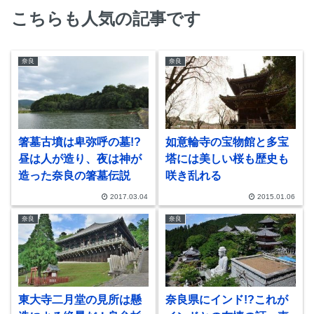
こちらも人気の記事です
奈良
奈良
箸墓古墳は卑弥呼の墓!?
如意輪寺の宝物館と多宝
昼は人が造り、夜は神が
塔には美しい桜も歴史も
造った奈良の箸墓伝説
咲き乱れる
2017.03.04
2015.01.06
奈良
奈良
東大寺二月堂の見所は懸
奈良県にインド!?これが