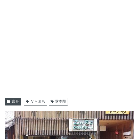
奈良
ならまち
堂本剛