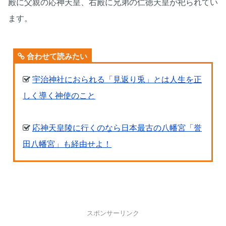
殿に父親の応神天皇、右殿に兄弟の仁徳天皇が祀られてい
ます。
合わせて読みたい
宇治神社におられる「見返り兎」とは人生を正
しく導く神使のこと
応神天皇陵に行くのなら日本最古の八幡宮「誉
田八幡宮」も経由せよ！
スポンサーリンク