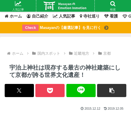
Masayanの「感情」が動いたその「瞬間」を綴るブログ
人気記事
検索
ホーム
自己紹介
人気記事
寺社巡り
看護
G
Masayanの【厳選記事】を見に行く
Check
ホーム
国内スポット
近畿地方
京都
宇治上神社は現存する最古の神社建築にし
て京都が誇る世界文化遺産！
2015.12.12
2019.12.05