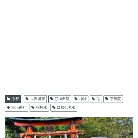
京都
世界遺産
応神天皇
神社
兎
平等院
宇治神社
桐原水
京都七名水