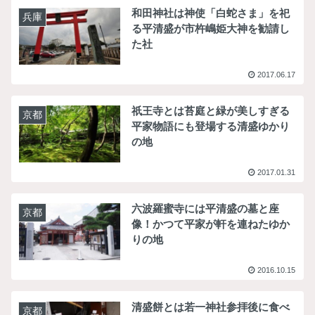
和田神社は神使「白蛇さま」を祀
兵庫
る平清盛が市杵嶋姫大神を勧請し
た社
2017.06.17
祇王寺とは苔庭と緑が美しすぎる
京都
平家物語にも登場する清盛ゆかり
の地
2017.01.31
六波羅蜜寺には平清盛の墓と座
京都
像！かつて平家が軒を連ねたゆか
りの地
2016.10.15
清盛餅とは若一神社参拝後に食べ
京都