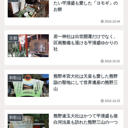
たい平清盛も愛した「ヨモギ」の
お餅
2016.10.04
若一神社は出世開運だけでなく、
京都
区画整備も退ける平清盛ゆかりの
社
2016.10.01
熊野本宮大社は天皇も愛した熊野
和歌山
詣の聖地にして世界遺産の熊野三
山
2015.10.23
熊野速玉大社はかつて平清盛も後
和歌山
白河法皇も訪れた熊野三山の一つ