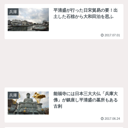
平清盛が行った日宋貿易の要！出
兵庫
土した石椋から大和田泊を思ふ
2017.07.01
能福寺には日本三大大仏「兵庫大
兵庫
佛」が鎮座し平清盛の墓所もある
古刹
2017.06.24