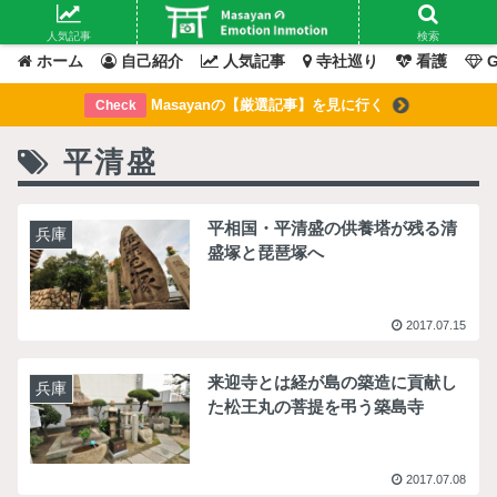
Masayanの「感情」が動いたその「瞬間」を綴るブログ
人気記事
検索
ホーム
自己紹介
人気記事
寺社巡り
看護
G
Masayanの【厳選記事】を見に行く
Check
平清盛
平相国・平清盛の供養塔が残る清
兵庫
盛塚と琵琶塚へ
2017.07.15
来迎寺とは経が島の築造に貢献し
兵庫
た松王丸の菩提を弔う築島寺
2017.07.08