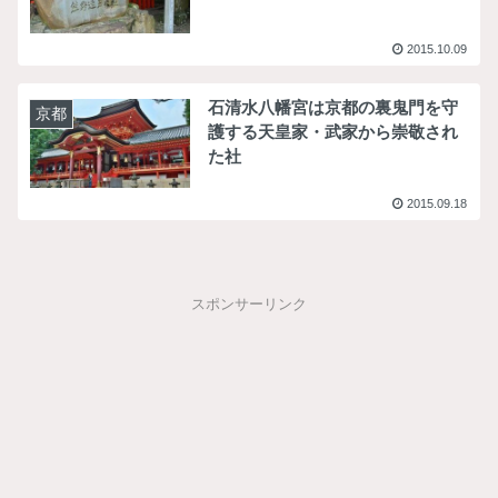
2015.10.09
石清水八幡宮は京都の裏鬼門を守
京都
護する天皇家・武家から崇敬され
た社
2015.09.18
スポンサーリンク