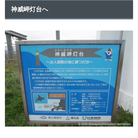
神威岬灯台へ