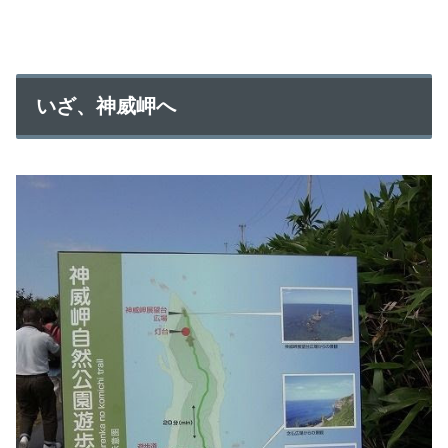
いざ、神威岬へ