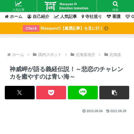
Masayanの「感情」が動いたその「瞬間」を綴るブログ
人気記事
検索
ホーム
自己紹介
人気記事
寺社巡り
看護
G
Masayanの【厳選記事】を見に行く
Check
ホーム
国内スポット
北海道地方
北海道
神威岬が語る義経伝説！～悲恋のチャレン
カを癒やすのは青い海～
2015.09.06
2021.08.28