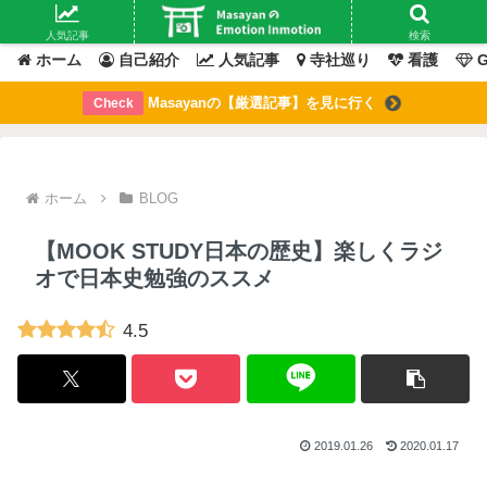
Masayanの「感情」が動いたその「瞬間」を綴るブログ
人気記事
検索
ホーム
自己紹介
人気記事
寺社巡り
看護
G
Masayanの【厳選記事】を見に行く
Check
ホーム
BLOG
【MOOK STUDY日本の歴史】楽しくラジ
オで日本史勉強のススメ
4.5
2019.01.26
2020.01.17