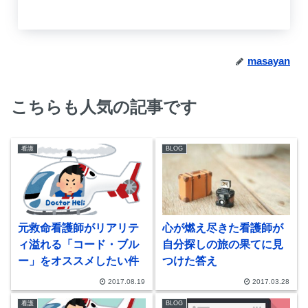
masayan
こちらも人気の記事です
看護
BLOG
元救命看護師がリアリテ
心が燃え尽きた看護師が
ィ溢れる「コード・ブル
自分探しの旅の果てに見
ー」をオススメしたい件
つけた答え
2017.08.19
2017.03.28
看護
BLOG