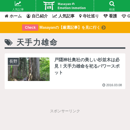
Masayanの「感情」が動いたその「瞬間」を綴るブログ
人気記事
検索
ホーム
自己紹介
人気記事
寺社巡り
看護
G
Masayanの【厳選記事】を見に行く
Check
天手力雄命
戸隠神社奥社の美しい杉並木は必
長野
見！天手力雄命を祀るパワースポ
ット
2016.03.08
スポンサーリンク