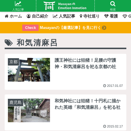
Masayanの「感情」が動いたその「瞬間」を綴るブログ
人気記事
検索
ホーム
自己紹介
人気記事
寺社巡り
看護
G
Masayanの【厳選記事】を見に行く
Check
和気清麻呂
護王神社には狛猪！足腰の守護
京都
神・和気清麻呂を祀る京都の社
2017.01.07
和気神社には狛猪！十円札に描か
鹿児島
れた英雄「和気清麻呂」を祀る社
2015.02.17