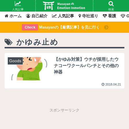
Masayanの「感情」が動いたその「瞬間」を綴るブログ
人気記事
検索
ホーム
自己紹介
人気記事
寺社巡り
看護
G
Masayanの【厳選記事】を見に行く
Check
かゆみ止め
【かゆみ対策】ウチが採用したウ
Goods
ナコーワクールパンチとその他の
神器
2018.04.21
スポンサーリンク